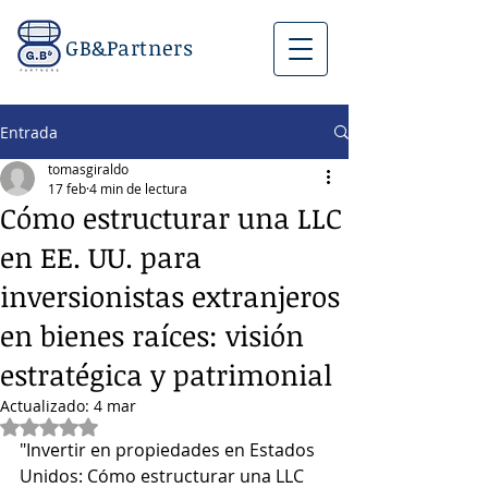
GB&Partners
Entrada
tomasgiraldo
17 feb
4 min de lectura
Cómo estructurar una LLC
en EE. UU. para
inversionistas extranjeros
en bienes raíces: visión
estratégica y patrimonial
Actualizado:
4 mar
Obtuvo NaN de 5 estrellas.
"Invertir en propiedades en Estados 
Unidos: Cómo estructurar una LLC 