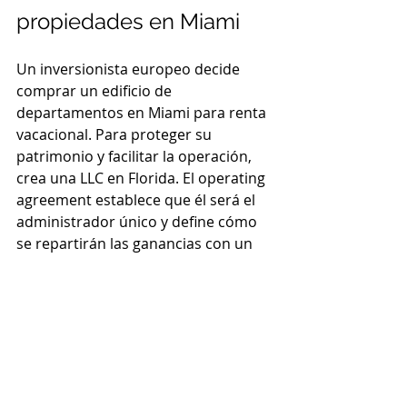
propiedades en Miami
Un inversionista europeo decide 
comprar un edificio de 
departamentos en Miami para renta 
vacacional. Para proteger su 
patrimonio y facilitar la operación, 
crea una LLC en Florida. El operating 
agreement establece que él será el 
administrador único y define cómo 
se repartirán las ganancias con un 
socio local.
Además, vincula la LLC con un trust 
en su país que controla la 
participación, evitando impuestos 
sucesorios elevados en Estados 
Unidos. Gracias a esta estructura, el 