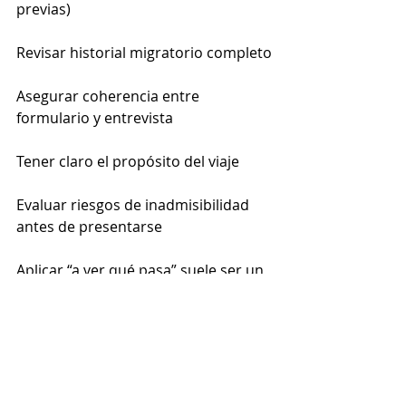
previas)
Revisar historial migratorio completo
Asegurar coherencia entre 
formulario y entrevista
Tener claro el propósito del viaje
Evaluar riesgos de inadmisibilidad 
antes de presentarse
Aplicar “a ver qué pasa” suele ser un 
error. Cada negación queda 
registrada en el sistema y puede 
afectar solicitudes futuras.
7. ¿Qué pasa si ya me la 