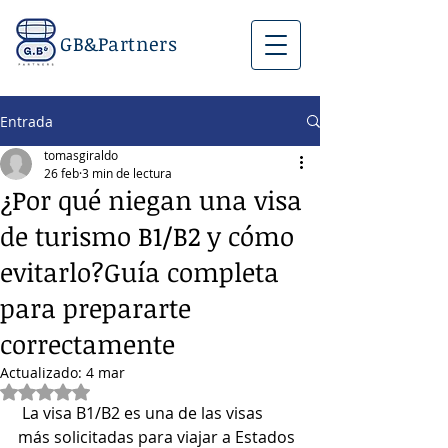
GB&Partners
Entrada
tomasgiraldo
26 feb
3 min de lectura
¿Por qué niegan una visa
de turismo B1/B2 y cómo
evitarlo?Guía completa
para prepararte
correctamente
Actualizado:
4 mar
Obtuvo NaN de 5 estrellas.
 La visa B1/B2 es una de las visas 
más solicitadas para viajar a Estados 