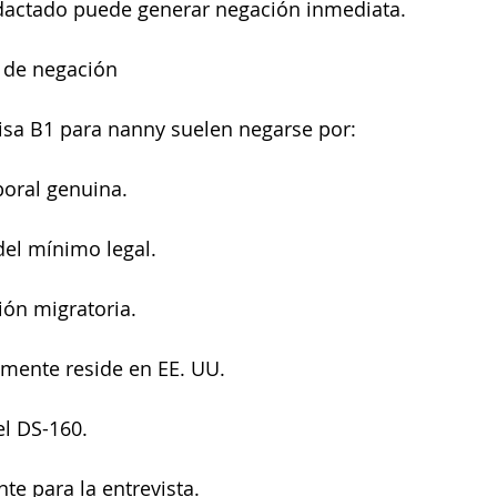
dactado puede generar negación inmediata.
 de negación
visa B1 para nanny suelen negarse por:
boral genuina.
del mínimo legal.
ión migratoria.
mente reside en EE. UU.
el DS-160.
te para la entrevista.