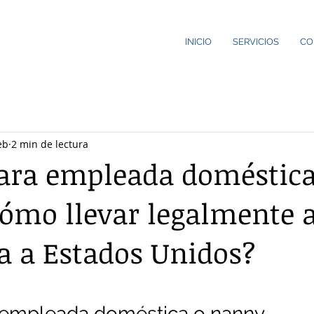
INICIO
SERVICIOS
CO
eb
2 min de lectura
para empleada doméstica
mo llevar legalmente a
 a Estados Unidos?
strellas.
a empleada doméstica o nanny