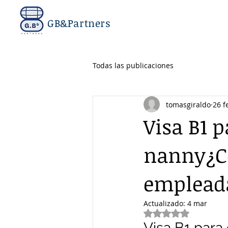
GB&Partners
Todas las publicaciones
tomasgiraldo
26 f
Visa B1 
nanny¿Có
empleada
Actualizado:
4 mar
Obtuvo NaN de 5 e
Visa B1 par