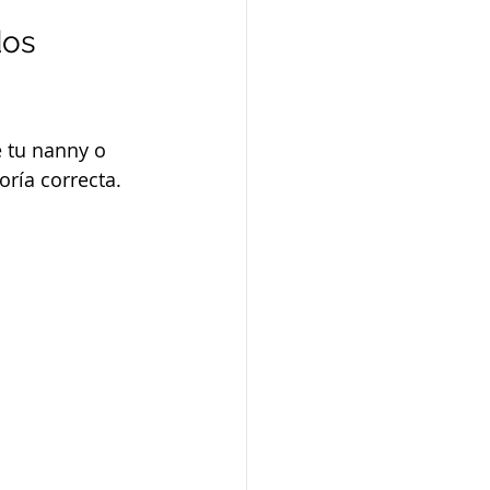
os 
 tu nanny o 
ría correcta.