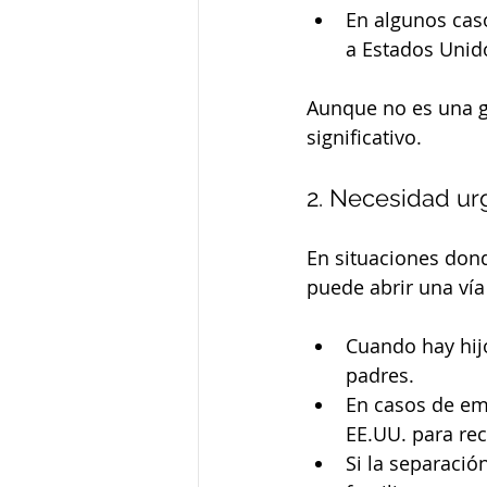
En algunos caso
a Estados Unid
Aunque no es una ga
significativo.
2. Necesidad urg
En situaciones dond
puede abrir una vía 
Cuando hay hij
padres.
En casos de em
EE.UU. para rec
Si la separaci