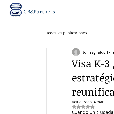
GB&Partners
Todas las publicaciones
tomasgiraldo
17 f
Visa K-3
estratégi
reunific
Actualizado:
4 mar
Obtuvo NaN de 5 e
Cuando un ciudadan