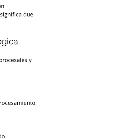
en 
significa que 
égica
procesales y 
procesamiento, 
do.