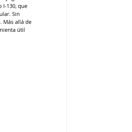
 I-130, que 
lar. Sin 
. Más allá de 
ienta útil 