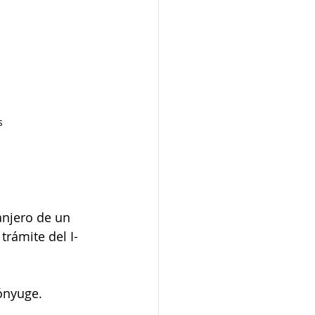
s
anjero de un 
rámite del I-
ónyuge.