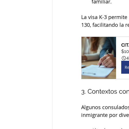
familiar.
La visa K-3 permite 
130, facilitando la
CI
$10
4
Re
3. Contextos co
Algunos consulados 
inmigrante por div