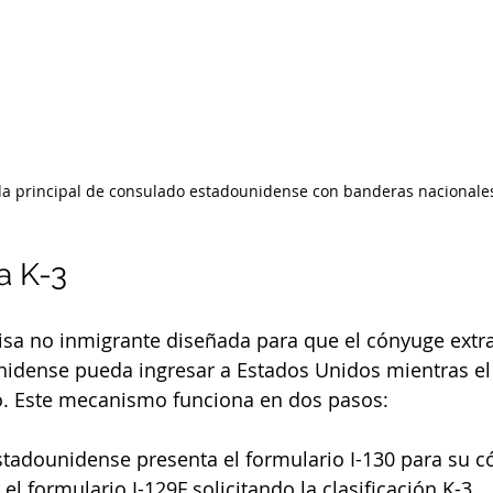
a principal de consulado estadounidense con banderas nacionale
a K-3
visa no inmigrante diseñada para que el cónyuge extr
dense pueda ingresar a Estados Unidos mientras el t
o. Este mecanismo funciona en dos pasos:
stadounidense presenta el formulario I-130 para su c
el formulario I-129F solicitando la clasificación K-3.