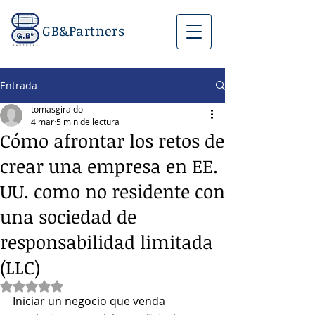
GB&Partners
Entrada
tomasgiraldo
4 mar
5 min de lectura
Cómo afrontar los retos de
crear una empresa en EE.
UU. como no residente con
una sociedad de
responsabilidad limitada
(LLC)
Obtuvo NaN de 5 estrellas.
Iniciar un negocio que venda 