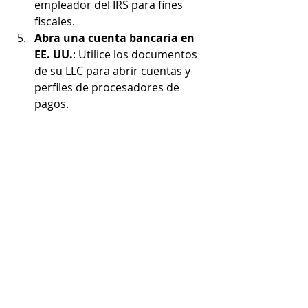
empleador del IRS para fines 
fiscales.
Abra una cuenta bancaria en 
EE. UU.
: Utilice los documentos 
de su LLC para abrir cuentas y 
perfiles de procesadores de 
pagos.
Cumpla con las obligaciones 
fiscales
: Presente los informes 
anuales y las declaraciones de 
impuestos según sea necesario.
Cada paso tiene detalles que pueden 
resultar confusos para los no 
residentes. Los servicios 
profesionales como GB Partners 
pueden guiarle de forma eficiente a 
través de ellos.