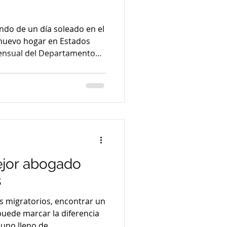
ando de un día soleado en el
u nuevo hogar en Estados
mensual del Departamento
drías tener que esperar
lo que cambió este mes. El
 EE. UU. publicó su Boletín
Esta actualización mensual
o una green card, porque
podrías tener que esperar.
ejor abogado
s
s migratorios, encontrar un
 uno lleno de