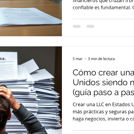
financieros que cruzan fro
confiable es fundamental. 
consolidado como una firma
internacional, ofreciendo s
para quienes enfrentan ret
y comercio global. ¿Quiere
es la opción preferida par
legales Colombia? Sigue l
pueden ayudarte a nave
5 mar
3 min de lectura
Cómo crear una
Unidos siendo n
(guía paso a pa
Crear una LLC en Estados U
más prácticas y seguras pa
haga negocios, invierta o c
internacionales. Aun así, el
legales y administrativos q