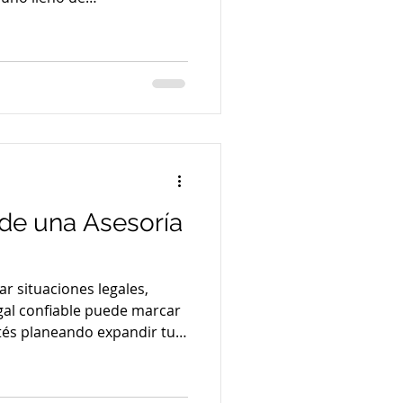
e busques una visa de
 o residencia, contar con un
as leyes y procedimientos es
 un buen abogado puede
comunes y acelerar tu
s cómo elegir al mejor
s mig
 de una Asesoría
r situaciones legales,
gal confiable puede marcar
stés planeando expandir tu
, gestionar trámites
lictos comerciales,
ofrece una asesoría legal es