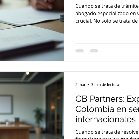
Cuando se trata de trámites
abogado especializado en visas es una d
crucial. No solo se trata 
sino de entender las compl
pueden afectar tu futuro o
que un buen abogado puede
entre una aprobación rápid
obstáculos? Aquí te expli
profesional ideal para tus 
importante un abogado esp
5 mar
3 min de lectura
GB Partners: Ex
Colombia en ser
internacionales
Cuando se trata de resolve