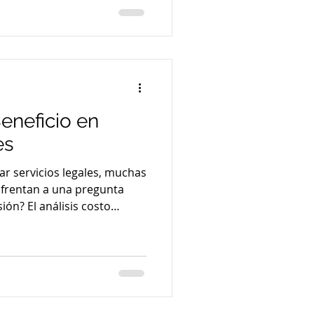
camos cuáles son los
s esperar y cómo pueden
plejo mundo legal y
ofrec
Beneficio en
es
ar servicios legales, muchas
frentan a una pregunta
sión? El análisis costo
nta fundamental para
d. Este método permite
que se obtendrán superan los
ando a tomar decisiones
En este artículo,
el análisis costo beneficio