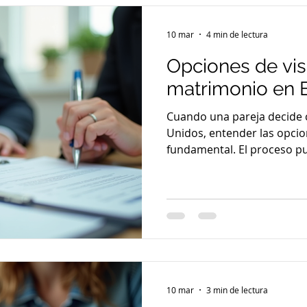
en servicios legales, qué a
10 mar
4 min de lectura
Opciones de vis
matrimonio en 
Cuando una pareja decide c
Unidos, entender las opcio
fundamental. El proceso p
pero con la información co
con confianza. Aquí te expl
opciones de visa para mat
funcionan y qué pasos segu
residencia permanente. Op
matrimonio en EE.UU. Exist
permiten a un cónyuge extr
10 mar
3 min de lectura