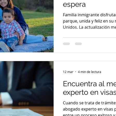
espera
Familia inmigrante disfrut
parque, unida y feliz en s
Unidos. La actualización 
de Estado revela cuánto po
por tu green card. Esto es 
Departamento de Estado de
de Visas de julio de 2026. 
es clave si estás esperand
indica cuánto tiempo más 
Cada mes,
12 mar
4 min de lectura
Encuentra al m
experto en visa
Cuando se trata de trámite
abogado experto en visas puede marcar la diferencia
entre un proceso exitoso y