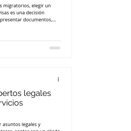
 migratorios, elegir un
ecisión
de presentar documentos,
ejidades legales que
 el de tu empresa. ¿Sabías
 marcar la diferencia
a y un proceso lleno de
camos cómo encontrar al
necesidades. ¿Por qué es
ecializ
pertos legales
vicios
r asuntos legales y