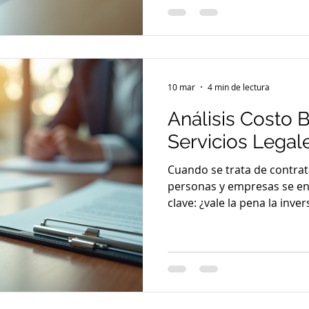
fundamental. Aquí te expli
servicios clave que puede
ayudarte a navegar el com
financiero. ¿Qué servicios 
10 mar
4 min de lectura
Análisis Costo 
Servicios Legal
Cuando se trata de contrat
personas y empresas se en
clave: ¿vale la pena la inver
beneficio es una herramie
responder a esta inquietu
evaluar si los beneficios 
costos involucrados, ayud
informadas y estratégicas. 
exploraremos cómo aplicar 