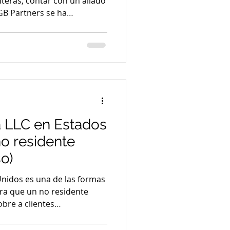
nteras, contar con un aliado
GB Partners se ha
 líder en asesoría legal
oluciones claras y efectivas
os en migración, inversión
s saber por qué esta firma
a quienes buscan expertos
eyendo y descubre cómo
 LLC en Estados
o residente
so)
nidos es una de las formas
ra que un no residente
obre a clientes
 proceso tiene detalles
ue, si se hacen mal, pueden