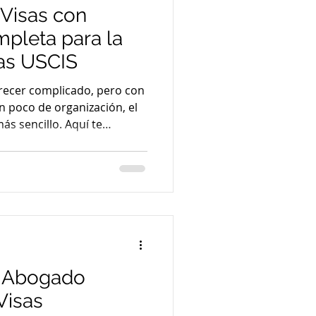
Visas con
pleta para la
sas USCIS
arecer complicado, pero con
n poco de organización, el
s sencillo. Aquí te
o aplicar a visas con
citud de Visas USCIS Antes
e saber qué es USCIS. La
udadanía e Inmigración de
la entidad encargada de
n Abogado
Visas