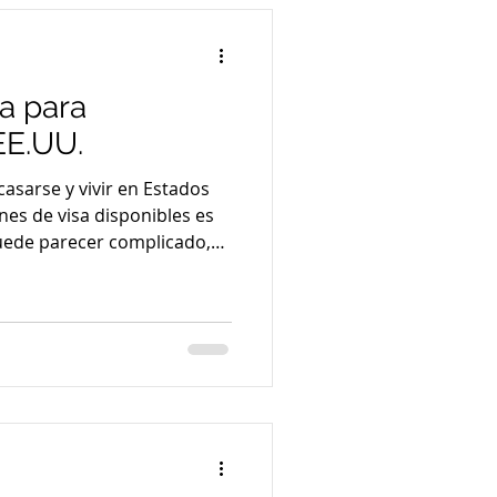
a para
EE.UU.
asarse y vivir en Estados
nes de visa disponibles es
uede parecer complicado,
rrecta, es posible navegarlo
icamos las principales
rimonio en EE.UU., cómo
ir para obtener la
ciones de visa para
en varias visas que
anjero vi