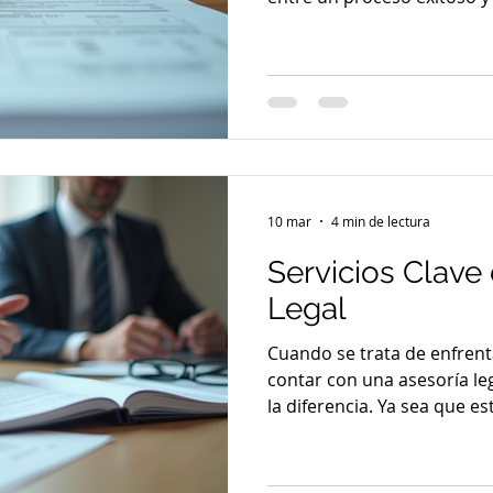
complicaciones. Ya sea qu
trabajo, estudio, inversión
profesional que entienda l
fundamental. ¿Sabías que
ayudarte a evitar errores 
solicitud? Aquí te contamo
aliado para tus necesidade
10 mar
4 min de lectura
Servicios Clave
Legal
Cuando se trata de enfrenta
contar con una asesoría le
la diferencia. Ya sea que e
negocio internacionalmente
migratorios o resolver conf
entender los servicios que 