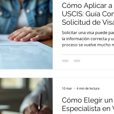
Cómo Aplicar a 
USCIS: Guía Com
Solicitud de Vi
Solicitar una visa puede p
la información correcta y u
proceso se vuelve mucho má
explicamos paso a paso cóm
USCIS para que puedas avanzar con confianza y sin
estrés. Entendiendo la Soli
de comenzar, es important
Oficina de Servicios de Ci
Estados Unidos (USCIS) es 
procesar solicitudes
10 mar
4 min de lectura
Cómo Elegir u
Especialista en 