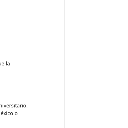
e la 
iversitario. 
éxico o 