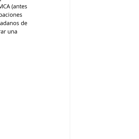
MCA (antes 
paciones 
udadanos de 
ar una 