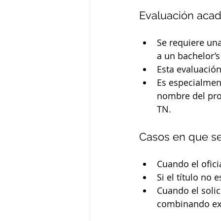
Evaluación aca
Se requiere una
a un bachelor’
Esta evaluación
Es especialment
nombre del pro
TN.
Casos en que se
Cuando el ofici
Si el título no
Cuando el solic
combinando exp