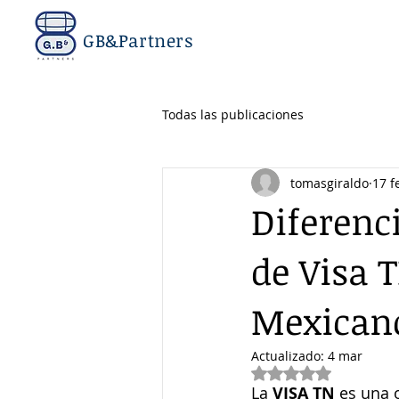
GB&Partners
Todas las publicaciones
tomasgiraldo
17 f
Diferenci
de Visa 
Mexican
Actualizado:
4 mar
Obtuvo NaN de 5 e
La 
VISA TN
 es una 