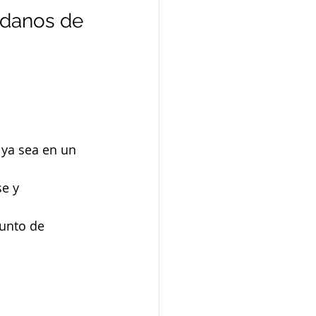
adanos de 
 ya sea en un 
e y 
unto de 