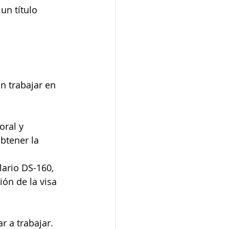
un título 
o
 trabajar en 
oral y 
btener la 
ario DS-160, 
ión de la visa 
r a trabajar.