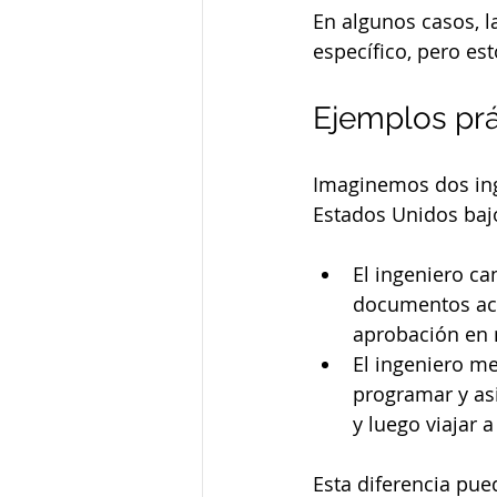
En algunos casos, l
específico, pero est
Ejemplos prá
Imaginemos dos ing
Estados Unidos bajo
El ingeniero ca
documentos aca
aprobación en 
El ingeniero m
programar y asi
y luego viajar 
Esta diferencia pue