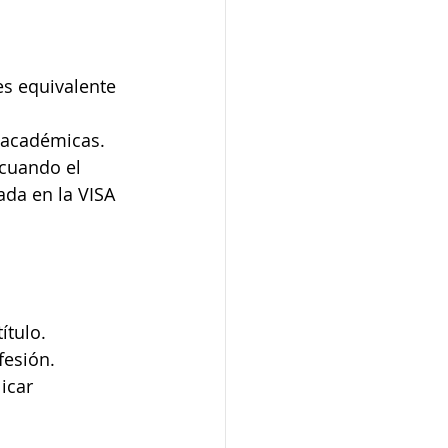
es equivalente 
s académicas.
 cuando el 
da en la VISA 
ítulo.
fesión.
icar 